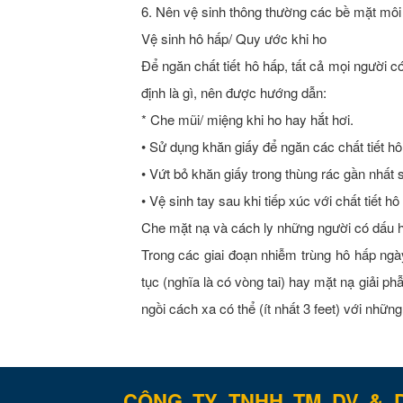
6. Nên vệ sinh thông thường các bề mặt môi 
Vệ sinh hô hấp/ Quy ước khi ho
Để ngăn chất tiết hô hấp, tất cả mọi người 
định là gì, nên được hướng dẫn:
* Che mũi/ miệng khi ho hay hắt hơi.
• Sử dụng khăn giấy để ngăn các chất tiết hô
• Vứt bỏ khăn giấy trong thùng rác gần nhất 
• Vệ sinh tay sau khi tiếp xúc với chất tiết h
Che mặt nạ và cách ly những người có dấu h
Trong các giai đoạn nhiễm trùng hô hấp ngà
tục (nghĩa là có vòng tai) hay mặt nạ giải ph
ngồi cách xa có thể (ít nhất 3 feet) với nhữn
CÔNG TY TNHH TM DV & 