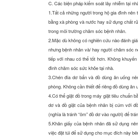
C. Các biện pháp kiểm soát lây nhiễm tại nh
1.Tất cả những người trong hộ gia đình nên t
bằng xà phòng và nước hay sử dụng chất rử
trong môi trường chăm sóc bệnh nhân.
2.Mặc dù không có nghiên cứu nào đánh giá v
nhưng bệnh nhân và/ hay người chăm sóc nên
tiếp với nhau có thể tốt hơn. Không khuyế
đình chăm sóc sức khỏe tại nhà.
3.Chén đĩa dơ bẩn và đồ dùng ăn uống nê
phòng. Không cần thiết để riêng đồ dùng ă
4.Có thể giặt đồ trong máy giặt tiêu chuẩn b
dơ và đồ giặt của bệnh nhân bị cúm với đồ 
(nghĩa là tránh “ôm” đồ dơ vào người) để trán
5.Khăn giấy của bệnh nhân đă sử dụng nên đ
việc đặt túi để sử dụng cho mục đích này bê