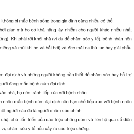
không bị mắc bệnh sống trong gia đình càng nhiều có thể.
thời gian mà họ có khả năng lây nhiễm cho người khác nhiều nhất
hứng). Khi phải rời khỏi nhà (ví dụ để chăm sóc y tế), bệnh nhân nên
miệng và mũi khi ho và hắt hơi) và đeo mặt nạ thủ tục hay giải phẫu
m đại dịch và những người không cần thiết để chăm sóc hay hỗ trợ
gười đang mắc bệnh cúm đại dịch.
ào nhà, họ nên tránh tiếp xúc với bệnh nhân.
h nhân mắc bệnh cúm đại dịch nên hạn chế tiếp xúc với bệnh nhân
 một người nào đó là người chăm sóc chính.
 chặt chẽ tiến triển của các triệu chứng cúm và liên hệ qua số điện
 vụ chăm sóc y tế nếu xảy ra các triệu chứng.