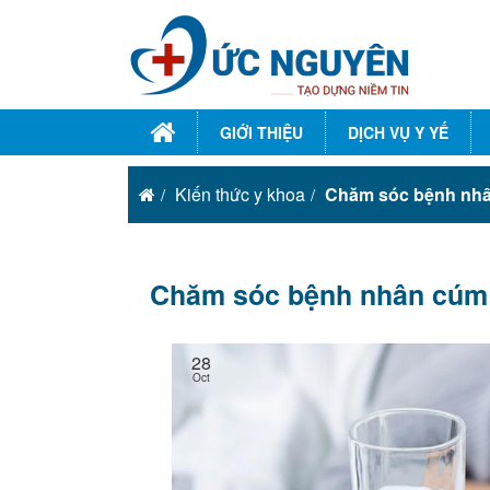
GIỚI THIỆU
DỊCH VỤ Y YẾ
Kiến thức y khoa
Chăm sóc bệnh nhâ
Chăm sóc bệnh nhân cúm 
28
Oct