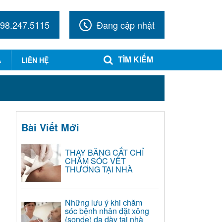
98.247.5115
Đang cập nhật
TÌM KIẾM
A
LIÊN HỆ
Bài Viết Mới
THAY BĂNG CẮT CHỈ
CHĂM SÓC VẾT
THƯƠNG TẠI NHÀ
Những lưu ý khi chăm
sóc bệnh nhân đặt xông
(sonde) dạ dày tại nhà