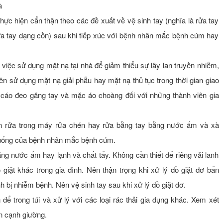
à
hực hiện cẩn thận theo các đề xuất về vệ sinh tay (nghĩa là rửa tay
a tay dạng cồn) sau khi tiếp xúc với bệnh nhân mắc bệnh cúm hay
iệc sử dụng mặt nạ tại nhà để giảm thiểu sự lây lan truyền nhiễm,
 sử dụng mặt nạ giải phẫu hay mặt nạ thủ tục trong thời gian giao
n cáo đeo găng tay và mặc áo choàng đối với những thành viên gia
n rửa trong máy rửa chén hay rửa bằng tay bằng nước ấm và xà
n uống của bệnh nhân mắc bệnh cúm.
ằng nước ấm hay lạnh và chất tẩy. Không cần thiết để riêng vải lanh
giặt khác trong gia đình. Nên thận trọng khi xử lý đồ giặt dơ bẩn
h bị nhiễm bệnh. Nên vệ sinh tay sau khi xử lý đồ giặt dơ.
ể trong túi và xử lý với các loại rác thải gia dụng khác. Xem xét
n cạnh giường.