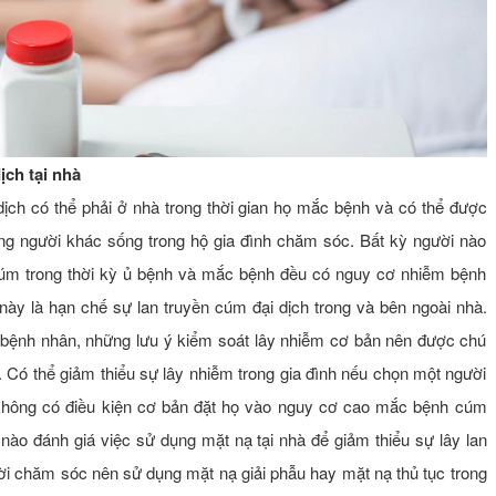
ch tại nhà
ch có thể phải ở nhà trong thời gian họ mắc bệnh và có thể được
ững người khác sống trong hộ gia đình chăm sóc. Bất kỳ người nào
cúm trong thời kỳ ủ bệnh và mắc bệnh đều có nguy cơ nhiễm bệnh
này là hạn chế sự lan truyền cúm đại dịch trong và bên ngoài nhà.
c bệnh nhân, những lưu ý kiểm soát lây nhiễm cơ bản nên được chú
). Có thể giảm thiểu sự lây nhiễm trong gia đình nếu chọn một người
không có điều kiện cơ bản đặt họ vào nguy cơ cao mắc bệnh cúm
ào đánh giá việc sử dụng mặt nạ tại nhà để giảm thiểu sự lây lan
i chăm sóc nên sử dụng mặt nạ giải phẫu hay mặt nạ thủ tục trong