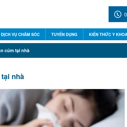
0
DỊCH VỤ CHĂM SÓC
TUYỂN DỤNG
KIẾN THỨC Y KHO
n cúm tại nhà
tại nhà