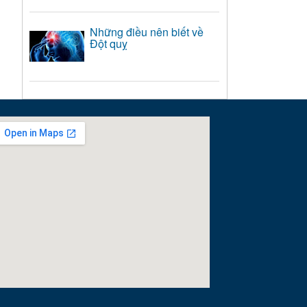
Những điều nên biết về
Đột quỵ