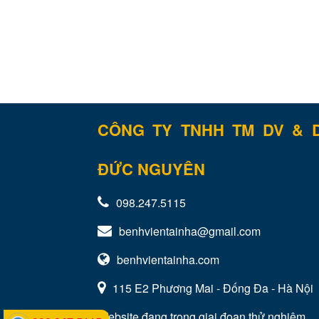
CÔNG TY TNHH TM DV & 
ĐỨC NGUYÊN
098.247.5115
benhvientainha@gmail.com
benhvientainha.com
115 E2 Phương Mai - Đống Đa - Hà Nội
Website đang trong giai đoạn thử nghiệm