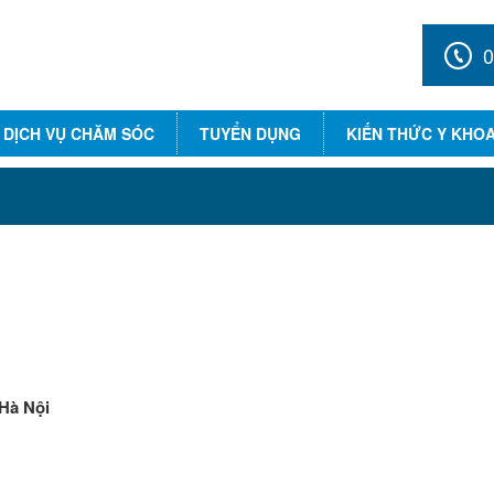
0
DỊCH VỤ CHĂM SÓC
TUYỂN DỤNG
KIẾN THỨC Y KHO
 Hà Nội